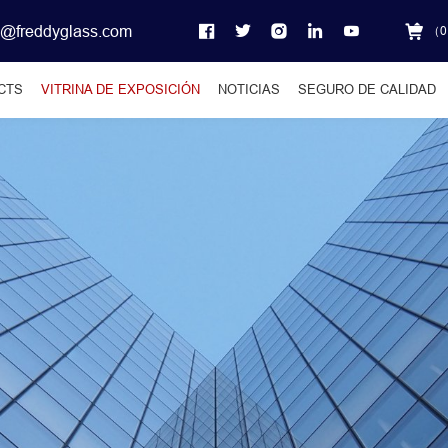
o@freddyglass.com
（
0
CTS
VITRINA DE EXPOSICIÓN
NOTICIAS
SEGURO DE CALIDAD