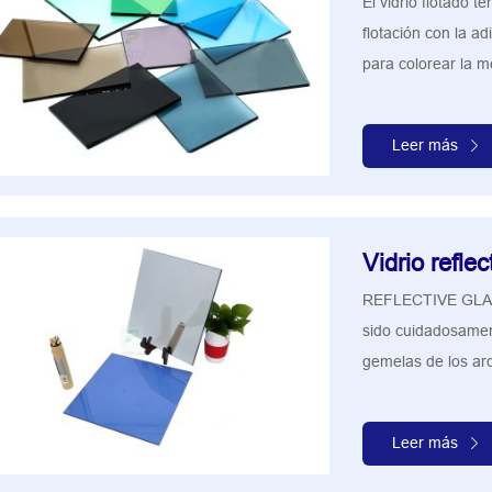
El vidrio flotado 
flotación con la a
para colorear la m
Leer más
Vidrio reflec
REFLECTIVE GLASS 
sido cuidadosamen
gemelas de los arqu
Leer más