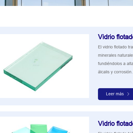
Vidrio flota
El vidrio flotado t
minerales natural
fundiéndolos a alt
álcalis y corrosión.
Leer más
Vidrio flota