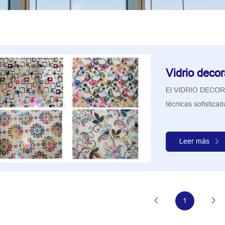
Vidrio decor
​El VIDRIO DECORA
técnicas sofisticad
Leer más
1