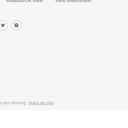
Soldadura De Vidrio
Vidrio antiincendios
o por Hicheng
Mapa del sitio