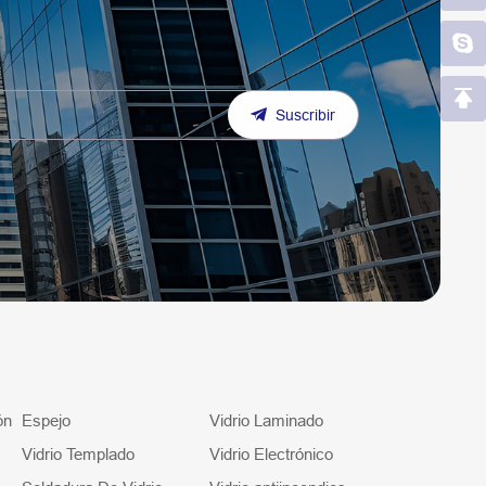
Suscribir
ón
Espejo
Vidrio Laminado
Vidrio Templado
Vidrio Electrónico