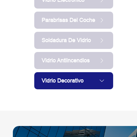
Parabrisas Del Coche
Soldadura De Vidrio
Vidrio Antiincendios
Vidrio Decorativo