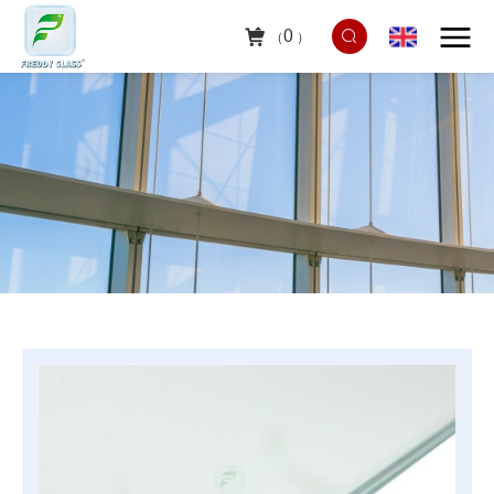
0
（
）