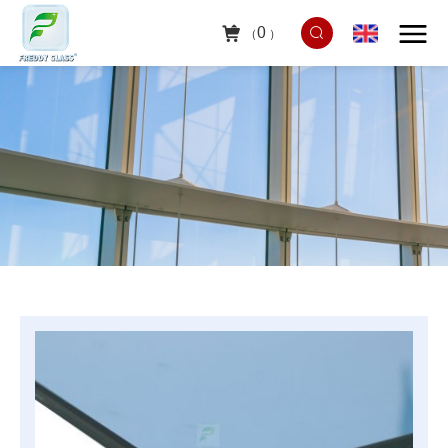
0
（
）