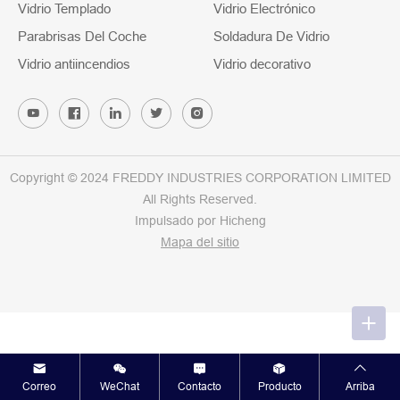
Vidrio Templado
Vidrio Electrónico
Parabrisas Del Coche
Soldadura De Vidrio
Vidrio antiincendios
Vidrio decorativo
Copyright © 2024 FREDDY INDUSTRIES CORPORATION LIMITED
All Rights Reserved.
Impulsado por Hicheng
Mapa del sitio
Correo
WeChat
Contacto
Producto
Arriba