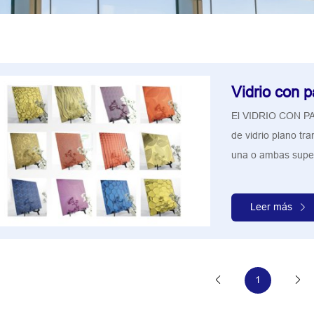
Vidrio con p
El VIDRIO CON 
de vidrio plano tr
una o ambas superf
Leer más
1