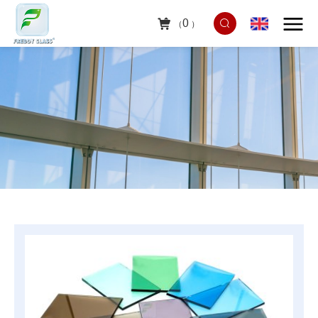
0
（
）