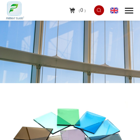
0
（
）