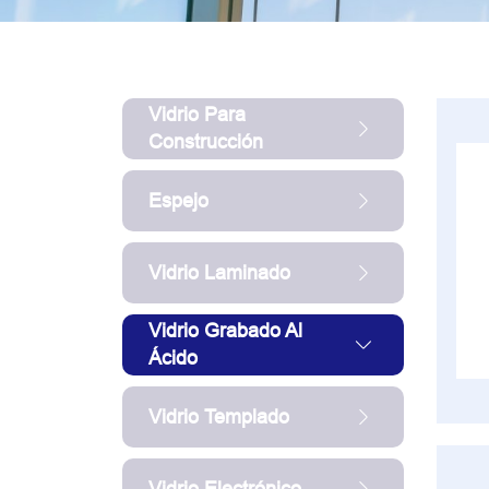
Vidrio Para
Construcción
Espejo
Vidrio Laminado
Vidrio Grabado Al
Ácido
Vidrio Templado
Vidrio Electrónico